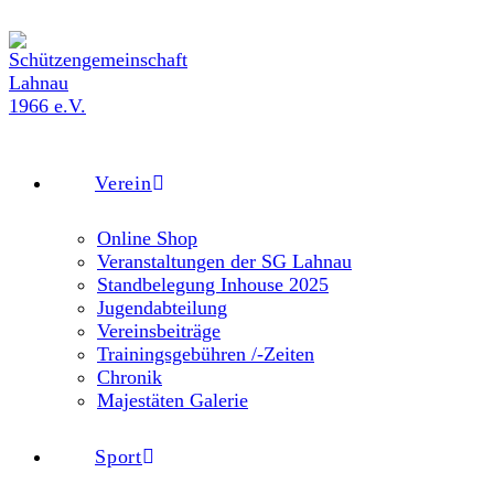
Zum
Inhalt
springen
Verein
Online Shop
Veranstaltungen der SG Lahnau
Standbelegung Inhouse 2025
Jugendabteilung
Vereinsbeiträge
Trainingsgebühren /-Zeiten
Chronik
Majestäten Galerie
Sport