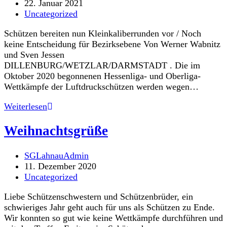
Autor:
Beitrag
22. Januar 2021
veröffentlicht:
Beitrags-
Uncategorized
Kategorie:
Schützen bereiten nun Kleinkaliberrunden vor / Noch
keine Entscheidung für Bezirksebene Von Werner Wabnitz
und Sven Jessen
DILLENBURG/WETZLAR/DARMSTADT . Die im
Oktober 2020 begonnenen Hessenliga- und Oberliga-
Wettkämpfe der Luftdruckschützen werden wegen…
Landesverband
Weiterlesen
beendet
die
Weihnachtsgrüße
Saison
Beitrags-
SGLahnauAdmin
Autor:
Beitrag
11. Dezember 2020
veröffentlicht:
Beitrags-
Uncategorized
Kategorie:
Liebe Schützenschwestern und Schützenbrüder, ein
schwieriges Jahr geht auch für uns als Schützen zu Ende.
Wir konnten so gut wie keine Wettkämpfe durchführen und