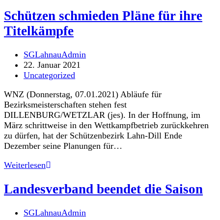
Schützen schmieden Pläne für ihre
Titelkämpfe
Beitrags-
SGLahnauAdmin
Autor:
Beitrag
22. Januar 2021
veröffentlicht:
Beitrags-
Uncategorized
Kategorie:
WNZ (Donnerstag, 07.01.2021) Abläufe für
Bezirksmeisterschaften stehen fest
DILLENBURG/WETZLAR (jes). In der Hoffnung, im
März schrittweise in den Wettkampfbetrieb zurückkehren
zu dürfen, hat der Schützenbezirk Lahn-Dill Ende
Dezember seine Planungen für…
Schützen
Weiterlesen
schmieden
Pläne
Landesverband beendet die Saison
für
ihre
Beitrags-
SGLahnauAdmin
Titelkämpfe