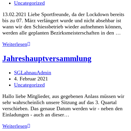
veröffentlicht:
Beitrags-
Uncategorized
Kategorie:
13.02.2021 Liebe Sportfreunde, da der Lockdown bereits
bis zu 07. März verlängert wurde und nicht absehbar ist
wann wir den Schiessbetrieb wieder aufnehmen können,
werden alle geplanten Bezirksmeisterschaften in den …
Bezirksmeisterschaft
Weiterlesen
2021
Jahreshauptversammlung
Beitrags-
SGLahnauAdmin
Autor:
Beitrag
4. Februar 2021
veröffentlicht:
Beitrags-
Uncategorized
Kategorie:
Hallo liebe Mitglieder, aus gegebenen Anlass müssen wir
sehr wahrscheinlich unsere Sitzung auf das 3. Quartal
verschieben. Das genaue Datum werden wir - neben den
Einladungen - auch an dieser…
Jahreshauptversammlung
Weiterlesen