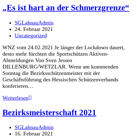
Vereine
„Es ist hart an der Schmerzgrenze“
zahlt
der
Beitrags-
SGLahnauAdmin
Verband
Autor:
Beitrag
24. Februar 2021
veröffentlicht:
Beitrags-
Uncategorized
Kategorie:
WNZ vom 24.02.2021 Je länger der Lockdown dauert,
desto mehr fürchten die Sportschützen Aktiven-
Abmeldungen Von Sven Jessen
DILLENBURG/WETZLAR. Wenn am kommenden
Sonntag die Bezirksschützenmeister mit der
Geschäftsführung des Hessischen Schützenverbands
konferieren…
„Es
Weiterlesen
ist
hart
Bezirksmeisterschaft 2021
an
der
Beitrags-
SGLahnauAdmin
Schmerzgrenze“
Autor:
Beitrag
16. Februar 2021