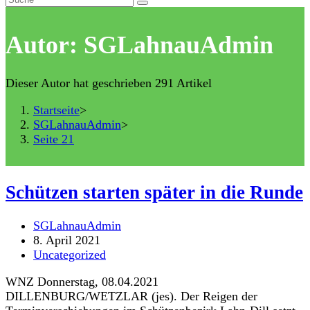
Autor:
SGLahnauAdmin
Dieser Autor hat geschrieben 291 Artikel
Startseite
>
SGLahnauAdmin
>
Seite 21
Schützen starten später in die Runde
Beitrags-
SGLahnauAdmin
Autor:
Beitrag
8. April 2021
veröffentlicht:
Beitrags-
Uncategorized
Kategorie:
WNZ Donnerstag, 08.04.2021
DILLENBURG/WETZLAR (jes). Der Reigen der