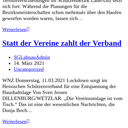
Terminverschiebungen im Schützenbezirk Lahn-Dill setzt
sich fort: Während die Planungen für die
Bezirksmeisterschaften schon mehrmals über den Haufen
geworfen worden waren, lassen sich…
Schützen
Weiterlesen
starten
später
Statt der Vereine zahlt der Verband
in
die
Beitrags-
SGLahnauAdmin
Runde
Autor:
Beitrag
14. März 2021
veröffentlicht:
Beitrags-
Uncategorized
Kategorie:
WNZ Donnerstag, 11.03.2021 Lockdown sorgt im
Hessischen Schützenverband für eine Entspannung der
Haushaltslage Von Sven Jessen
DILLENBURG/WETZLAR. „Die Vereinsumlage ist vom
Tisch.“ Das ist eine der wesentlichen Nachrichten, die
Dunja Boch…
Statt
Weiterlesen
der