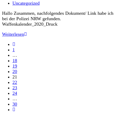
veröffentlicht:
Beitrags-
Uncategorized
Kategorie:
Hallo Zusammen, nachfolgendes Dokument/ Link habe ich
bei der Polizei NRW gefunden.
Waffenkalender_2020_Druck
Waffenkalender
Weiterlesen
2020
Gehe
zur
1
vorherigen
…
Seite
18
19
20
21
22
23
24
…
30
Gehe
zur