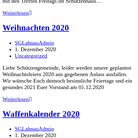
mit den Treffen Freitags im Schützenhaus…
Weihnachtsgrüße
Weiterlesen
Weihnachten 2020
Beitrags-
SGLahnauAdmin
Autor:
Beitrag
1. Dezember 2020
veröffentlicht:
Beitrags-
Uncategorized
Kategorie:
Liebe Schützengemeinde, leider werden unsere geplanten
Weihnachtsfeiern 2020 aus gegebenen Anlass ausfallen.
Wir wünsche Euch dennoch besinnliche Feiertage und ein
gesundes 2021 Euer Vorstand am 01.12.2020
Weihnachten
Weiterlesen
2020
Waffenkalender 2020
Beitrags-
SGLahnauAdmin
Autor:
Beitrag
1. Dezember 2020