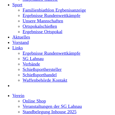
Sport
Familienbiathlon Ergbenisanzeige
Ergebnisse Rundenwettkämpfe
Unsere Mannschaften
Ortspokalschießen
Ergebnisse Ortspokal
Aktuelles
Vorstand
Links
Ergebnisse Rundenwettkämpfe
SG Lahnau
Verbände
Schießsporthersteller
Schießsporthandel
Waffenbehörde Kontakt
Toggle
website
Verein
search
Online Shop
Veranstaltungen der SG Lahnau
Standbelegung Inhouse 2025