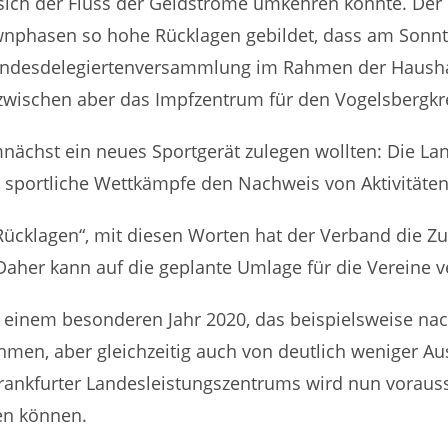
s sich der Fluss der Geldströme umkehren könnte. D
hasen so hohe Rücklagen gebildet, dass am Sonntag 
Landesdelegiertenversammlung im Rahmen der Hausha
t inzwischen aber das Impfzentrum für den Vogelsbergk
demnächst ein neues Sportgerät zulegen wollten: Die 
 sportliche Wettkämpfe den Nachweis von Aktivitäten
 Rücklagen“, mit diesen Worten hat der Verband die
Daher kann auf die geplante Umlage für die Vereine v
n einem besonderen Jahr 2020, das beispielsweise n
ahmen, aber gleichzeitig auch von deutlich weniger A
Frankfurter Landesleistungszentrums wird nun vorauss
en können.