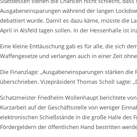
Stattdessen stehen die Chancen nicht schlecht, das
Ausgabeneinsparungen während der langen Lockdownp
debattiert wurde. Damit es dazu käme, müsste die 
April in Alsfeld tagen sollen. In der Hessenhalle is
Eine kleine Enttäuschung gab es für alle, die sich 
Waffengesetze und verlangen auch in einer Zeit ohne
Die Finanzlage: „Ausgabeneinsparungen stärken die
überschrieben. Vizepräsident Thomas Scholl sagte: „
Schatzmeister Friedhelm Wollenhaupt berichtete vo
Kurzarbeit auf der Geschäftsstelle von weniger Einn
elektronischen Schießstände in die große Halle des 
Fördergeldern der öffentlichen Hand bestritten werd