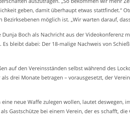
terschaften auszutragen. „So bekommen wir mehr Zeit
hkeit geben, damit überhaupt etwas stattfindet.“ Otma
 Bezirksebenen möglich ist. „Wir warten darauf, das
Dunja Boch als Nachricht aus der Videokonferenz mi
. Es bleibt dabei: Der 18-malige Nachweis von Schi
ießen auf den Vereinsständen selbst während des Lock
r als drei Monate betragen – vorausgesetzt, der Vere
sich eine neue Waffe zulegen wollen, lautet deswege
s Gastschütze bei einem Verein, der es schafft, die