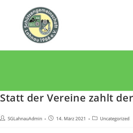
Zum
Inhalt
springen
Statt der Vereine zahlt de
Beitrags-
Beitrag
Beitrags-
SGLahnauAdmin
14. März 2021
Uncategorized
Autor:
veröffentlicht:
Kategorie: