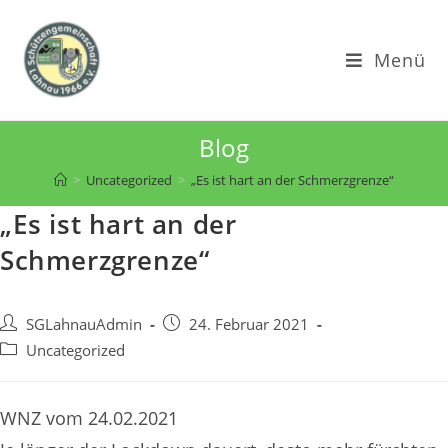
Zum
Inhalt
Menü
springen
Blog
>
Uncategorized
>
„Es ist hart an der Schmerzgrenze“
„Es ist hart an der
Schmerzgrenze“
Beitrags-
Beitrag
SGLahnauAdmin
24. Februar 2021
Autor:
veröffentlicht:
Beitrags-
Uncategorized
Kategorie:
WNZ vom 24.02.2021