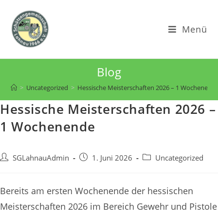
Zum
Inhalt
Menü
springen
Blog
>
Uncategorized
>
Hessische Meisterschaften 2026 – 1 Wochenend
Hessische Meisterschaften 2026 –
1 Wochenende
Beitrags-
Beitrag
Beitrags-
SGLahnauAdmin
1. Juni 2026
Uncategorized
Autor:
veröffentlicht:
Kategorie:
Bereits am ersten Wochenende der hessischen
Meisterschaften 2026 im Bereich Gewehr und Pistole