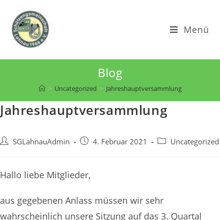
Zum
Inhalt
Menü
springen
Blog
>
Uncategorized
>
Jahreshauptversammlung
Jahreshauptversammlung
Beitrags-
Beitrag
Beitrags-
SGLahnauAdmin
4. Februar 2021
Uncategorized
Autor:
veröffentlicht:
Kategorie:
Hallo liebe Mitglieder,
aus gegebenen Anlass müssen wir sehr
wahrscheinlich unsere Sitzung auf das 3. Quartal