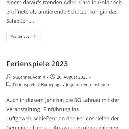
einem daraufsitzenden Adler. Carolin Goldbrich
eröffnete als amtierende Schützenkönigin das
Schießen.…
Die
Weiterlesen
Majestäten
Sind
Gekrönt
Ferienspiele 2023
Beitrags-
Beitrag
SGLahnauAdmin
20. August 2023
Autor:
veröffentlicht:
Beitrags-
Ferienspiele
/
Homepage
/
Jugend
/
Vereinsleben
Kategorie:
Auch in diesem Jahr hat die SG Lahnau mit der
Veranstaltung "Einführung ins
Luftgewehrschießen" an den Ferienspielen der
Gemeinde Lahnau. An zwei Terminen nahmen