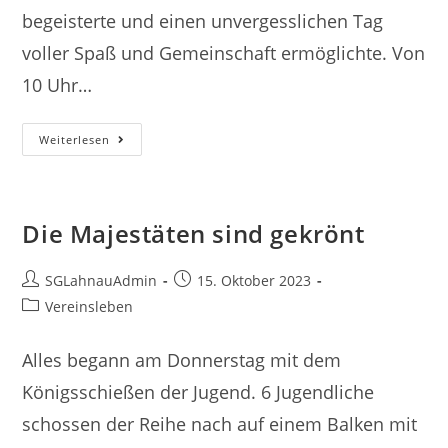
begeisterte und einen unvergesslichen Tag
voller Spaß und Gemeinschaft ermöglichte. Von
10 Uhr…
Bunt,
Weiterlesen
Bunter,
Osterschießen
Die Majestäten sind gekrönt
Beitrags-
Beitrag
SGLahnauAdmin
15. Oktober 2023
Autor:
veröffentlicht:
Beitrags-
Vereinsleben
Kategorie:
Alles begann am Donnerstag mit dem
Königsschießen der Jugend. 6 Jugendliche
schossen der Reihe nach auf einem Balken mit