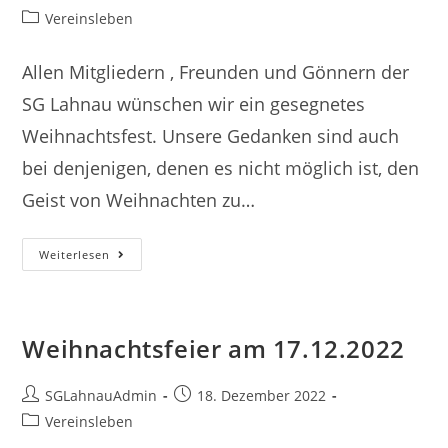
Autor:
veröffentlicht:
Beitrags-
Vereinsleben
Kategorie:
Allen Mitgliedern , Freunden und Gönnern der
SG Lahnau wünschen wir ein gesegnetes
Weihnachtsfest. Unsere Gedanken sind auch
bei denjenigen, denen es nicht möglich ist, den
Geist von Weihnachten zu…
Weihnachtsgrüße
Weiterlesen
Weihnachtsfeier am 17.12.2022
Beitrags-
Beitrag
SGLahnauAdmin
18. Dezember 2022
Autor:
veröffentlicht:
Beitrags-
Vereinsleben
Kategorie: