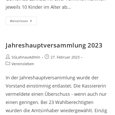
jeweils 10 Kinder im Alter ab…
Ferienspiele
Weiterlesen
2023
Jahreshauptversammlung 2023
Beitrags-
Beitrag
SGLahnauAdmin
27. Februar 2023
Autor:
veröffentlicht:
Beitrags-
Vereinsleben
Kategorie:
In der Jahreshauptversammlung wurde der
Vorstand einstimmig entlastet. Die Kassiererin
vermeldete einen Überschuss - wenn auch nur
einen geringen. Bei 23 Wahlberechtigten
wurden die Amtsinhaber wiedergewählt. Einzig