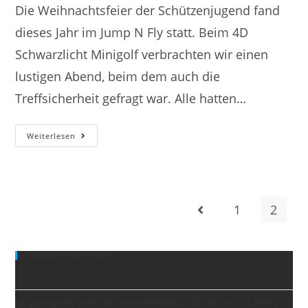
Die Weihnachtsfeier der Schützenjugend fand
dieses Jahr im Jump N Fly statt. Beim 4D
Schwarzlicht Minigolf verbrachten wir einen
lustigen Abend, beim dem auch die
Treffsicherheit gefragt war. Alle hatten…
Weihnachtsfeier
Weiterlesen
Der
Jugend
Am
16.12.2022
1
2
Gehe zur vorherigen Se
Neueste Beiträge
Ein gelungener Start bei den Ferienspiele 2026 bei der SG Lahnau