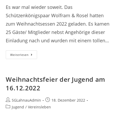
Es war mal wieder soweit. Das
Schützenkönigspaar Wolfram & Rosel hatten
zum Weihnachtsessen 2022 geladen. Es kamen
25 Gäste/ Mitglieder nebst Angehörige dieser
Einladung nach und wurden mit einem tollen…
Weihnachtsfeier
Weiterlesen
Am
17.12.2022
Weihnachtsfeier der Jugend am
16.12.2022
Beitrags-
Beitrag
SGLahnauAdmin
18. Dezember 2022
Autor:
veröffentlicht:
Beitrags-
Jugend
/
Vereinsleben
Kategorie: