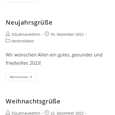
–
Erinnerung
Neujahrsgrüße
Beitrags-
Beitrag
SGLahnauAdmin
30. Dezember 2022
Autor:
veröffentlicht:
Beitrags-
Vereinsleben
Kategorie:
Wir wünschen Allen ein gutes, gesundes und
friedvolles 2023!
Neujahrsgrüße
Weiterlesen
Weihnachtsgrüße
Beitrags-
Beitrag
SGLahnauAdmin
22. Dezember 2022