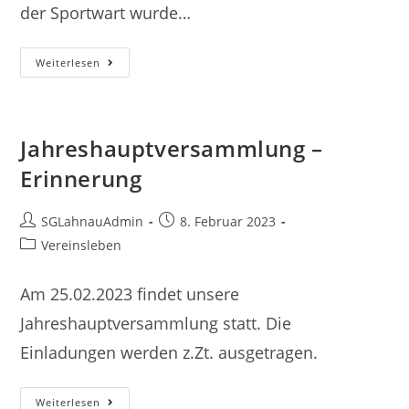
der Sportwart wurde…
Jahreshauptversammlung
Weiterlesen
2023
Jahreshauptversammlung –
Erinnerung
Beitrags-
Beitrag
SGLahnauAdmin
8. Februar 2023
Autor:
veröffentlicht:
Beitrags-
Vereinsleben
Kategorie:
Am 25.02.2023 findet unsere
Jahreshauptversammlung statt. Die
Einladungen werden z.Zt. ausgetragen.
Jahreshauptversammlung
Weiterlesen