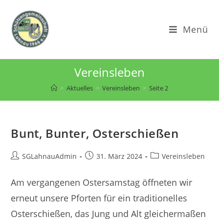
Zum
Inhalt
Menü
springen
Vereinsleben
>
Aktuelles
>
Vereinsleben
>
Seite 2
Bunt, Bunter, Osterschießen
Beitrags-
Beitrag
Beitrags-
SGLahnauAdmin
31. März 2024
Vereinsleben
Autor:
veröffentlicht:
Kategorie:
Am vergangenen Ostersamstag öffneten wir
erneut unsere Pforten für ein traditionelles
Osterschießen, das Jung und Alt gleichermaßen