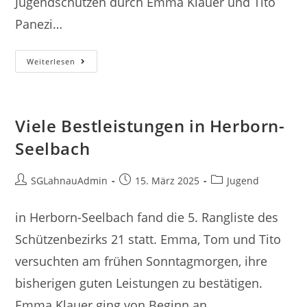
Jugendschützen durch Emma Klauer und Tito
Panezi…
Kleine
Weiterlesen
Rangliste
In
Solms
Viele Bestleistungen in Herborn-
Seelbach
Beitrags-
Beitrag
Beitrags-
SGLahnauAdmin
15. März 2025
Jugend
Autor:
veröffentlicht:
Kategorie:
in Herborn-Seelbach fand die 5. Rangliste des
Schützenbezirks 21 statt. Emma, Tom und Tito
versuchten am frühen Sonntagmorgen, ihre
bisherigen guten Leistungen zu bestätigen.
Emma Klauer ging von Beginn an…