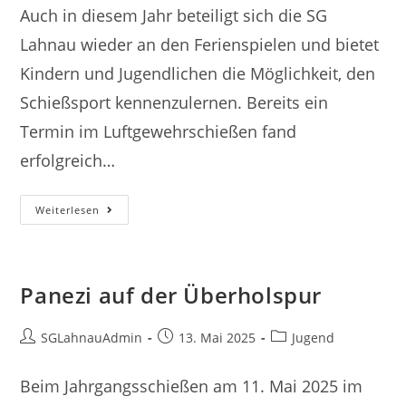
Auch in diesem Jahr beteiligt sich die SG
Lahnau wieder an den Ferienspielen und bietet
Kindern und Jugendlichen die Möglichkeit, den
Schießsport kennenzulernen. Bereits ein
Termin im Luftgewehrschießen fand
erfolgreich…
Ein
Weiterlesen
Gelungener
Start
Bei
Den
Ferienspiele
2026
Panezi auf der Überholspur
Bei
Der
SG
Beitrags-
Lahnau
Beitrag
Beitrags-
SGLahnauAdmin
13. Mai 2025
Jugend
Autor:
veröffentlicht:
Kategorie:
Beim Jahrgangsschießen am 11. Mai 2025 im