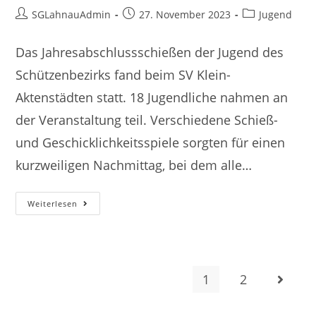
Beitrags-
Beitrag
Beitrags-
SGLahnauAdmin
27. November 2023
Jugend
Autor:
veröffentlicht:
Kategorie:
Das Jahresabschlussschießen der Jugend des
Schützenbezirks fand beim SV Klein-
Aktenstädten statt. 18 Jugendliche nahmen an
der Veranstaltung teil. Verschiedene Schieß-
und Geschicklichkeitsspiele sorgten für einen
kurzweiligen Nachmittag, bei dem alle…
Jahresabschlussschießen
Weiterlesen
Der
Jugend
In
Klein-
Altenstädten
1
2
Gehe zu