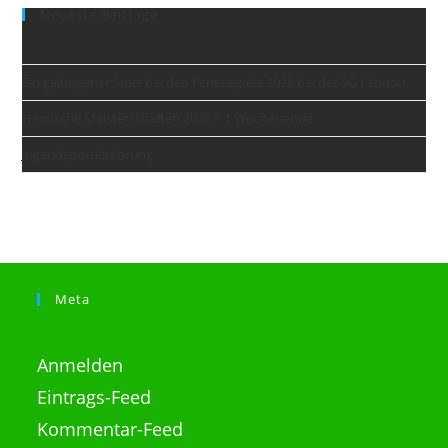
Neueste Beiträge
Ein gelungener Start bei den Ferienspiele 2026 bei der SG Lahnau
Hessische Meisterschaften 2026 – 1 Wochenende
Jugendsportlerehrung
Meta
Anmelden
Eintrags-Feed
Kommentar-Feed