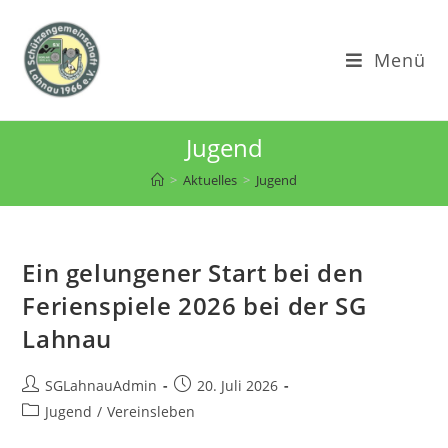
Zum
Inhalt
Menü
springen
Jugend
>
Aktuelles
>
Jugend
Ein gelungener Start bei den
Ferienspiele 2026 bei der SG
Lahnau
Beitrags-
Beitrag
SGLahnauAdmin
20. Juli 2026
Autor:
veröffentlicht:
Beitrags-
Jugend
/
Vereinsleben
Kategorie: