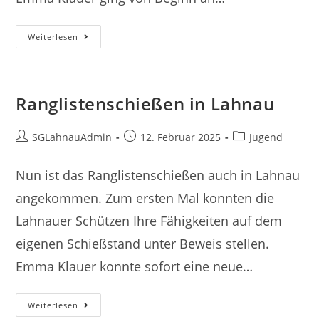
Viele
Weiterlesen
Bestleistungen
In
Herborn-
Seelbach
Ranglistenschießen in Lahnau
Beitrags-
Beitrag
Beitrags-
SGLahnauAdmin
12. Februar 2025
Jugend
Autor:
veröffentlicht:
Kategorie:
Nun ist das Ranglistenschießen auch in Lahnau
angekommen. Zum ersten Mal konnten die
Lahnauer Schützen Ihre Fähigkeiten auf dem
eigenen Schießstand unter Beweis stellen.
Emma Klauer konnte sofort eine neue…
Ranglistenschießen
Weiterlesen
In