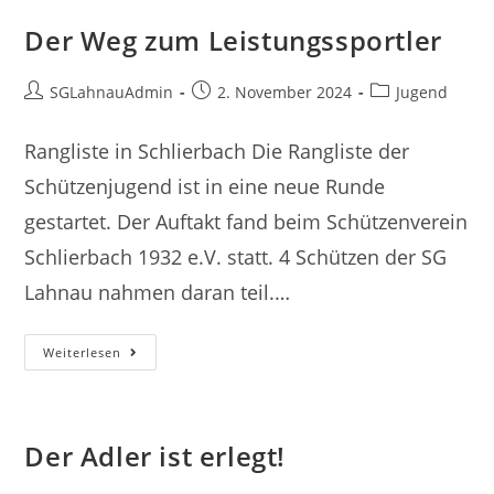
Rangliste
Der
Der Weg zum Leistungssportler
Jugend
Beitrags-
Beitrag
Beitrags-
SGLahnauAdmin
2. November 2024
Jugend
Autor:
veröffentlicht:
Kategorie:
Rangliste in Schlierbach Die Rangliste der
Schützenjugend ist in eine neue Runde
gestartet. Der Auftakt fand beim Schützenverein
Schlierbach 1932 e.V. statt. 4 Schützen der SG
Lahnau nahmen daran teil.…
Der
Weiterlesen
Weg
Zum
Leistungssportler
Der Adler ist erlegt!