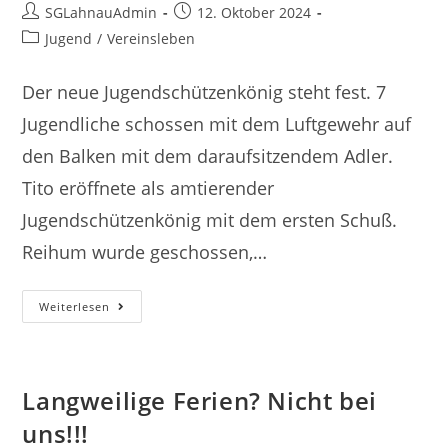
Beitrags-
Beitrag
SGLahnauAdmin
12. Oktober 2024
Autor:
veröffentlicht:
Beitrags-
Jugend
/
Vereinsleben
Kategorie:
Der neue Jugendschützenkönig steht fest. 7
Jugendliche schossen mit dem Luftgewehr auf
den Balken mit dem daraufsitzendem Adler.
Tito eröffnete als amtierender
Jugendschützenkönig mit dem ersten Schuß.
Reihum wurde geschossen,…
Der
Weiterlesen
Adler
Ist
Erlegt!
Langweilige Ferien? Nicht bei
uns!!!