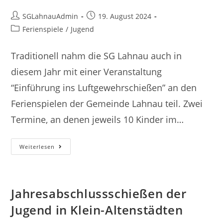
Beitrags-
Beitrag
SGLahnauAdmin
19. August 2024
Autor:
veröffentlicht:
Beitrags-
Ferienspiele
/
Jugend
Kategorie:
Traditionell nahm die SG Lahnau auch in
diesem Jahr mit einer Veranstaltung
“Einführung ins Luftgewehrschießen” an den
Ferienspielen der Gemeinde Lahnau teil. Zwei
Termine, an denen jeweils 10 Kinder im…
Langweilige
Weiterlesen
Ferien?
Nicht
Bei
Uns!!!
Jahresabschlussschießen der
Jugend in Klein-Altenstädten