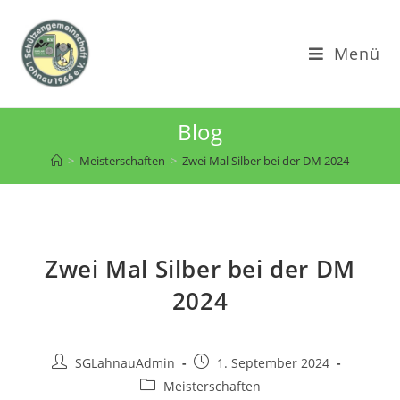
Zum
Inhalt
Menü
springen
Blog
>
Meisterschaften
>
Zwei Mal Silber bei der DM 2024
Zwei Mal Silber bei der DM
2024
Beitrags-
Beitrag
SGLahnauAdmin
1. September 2024
Autor:
veröffentlicht:
Beitrags-
Meisterschaften