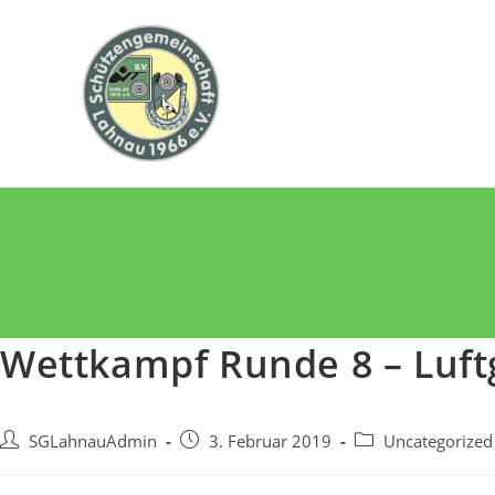
Zum
Inhalt
springen
Wettkampf Runde 8 – Luft
Beitrags-
Beitrag
Beitrags-
SGLahnauAdmin
3. Februar 2019
Uncategorized
Autor:
veröffentlicht:
Kategorie: