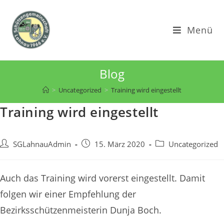
Zum
Inhalt
Menü
springen
Blog
>
Uncategorized
>
Training wird eingestellt
Training wird eingestellt
Beitrags-
Beitrag
Beitrags-
SGLahnauAdmin
15. März 2020
Uncategorized
Autor:
veröffentlicht:
Kategorie:
Auch das Training wird vorerst eingestellt. Damit
folgen wir einer Empfehlung der
Bezirksschützenmeisterin Dunja Boch.