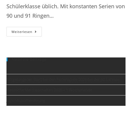
Schülerklasse üblich. Mit konstanten Serien von
90 und 91 Ringen…
Bezirksauswahlschießen
Weiterlesen
Neueste Beiträge
Ein gelungener Start bei den Ferienspiele 2026 bei der SG Lahnau
Hessische Meisterschaften 2026 – 1 Wochenende
Jugendsportlerehrung