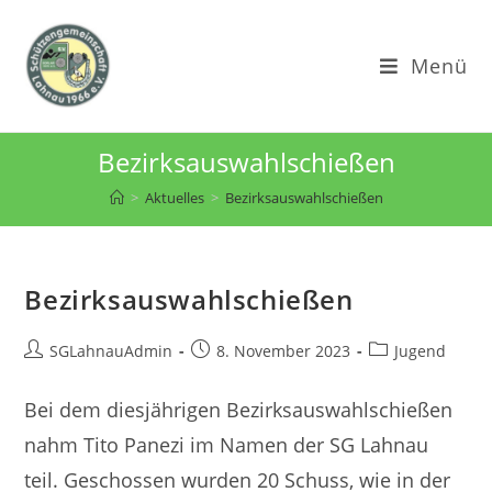
Zum
Inhalt
Menü
springen
Bezirksauswahlschießen
>
Aktuelles
>
Bezirksauswahlschießen
Bezirksauswahlschießen
Beitrags-
Beitrag
Beitrags-
SGLahnauAdmin
8. November 2023
Jugend
Autor:
veröffentlicht:
Kategorie:
Bei dem diesjährigen Bezirksauswahlschießen
nahm Tito Panezi im Namen der SG Lahnau
teil. Geschossen wurden 20 Schuss, wie in der