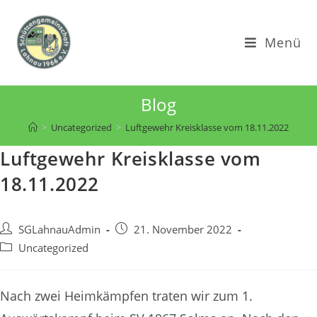
Zum
Inhalt
Menü
springen
Blog
>
Uncategorized
>
Luftgewehr Kreisklasse vom 18.11.2022
Luftgewehr Kreisklasse vom
18.11.2022
Beitrags-
Beitrag
SGLahnauAdmin
21. November 2022
Autor:
veröffentlicht:
Beitrags-
Uncategorized
Kategorie:
Nach zwei Heimkämpfen traten wir zum 1.