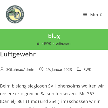
Zum
Inhalt
Menü
springen
Blog
>
RWK
>
Luftgewehr
Luftgewehr
Beitrags-
Beitrag
Beitrags-
SGLahnauAdmin
29. Januar 2023
RWK
Autor:
veröffentlicht:
Kategorie:
Beim bislang sieglosen SV Hohensolms wollten wir
unsere erfolgreiche Saison fortsetzen. Mit 367
(Daniel), 361 (Timo) und 354 (Tim) schossen wir in