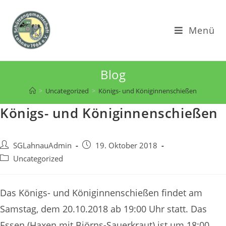
Zum
Inhalt
Menü
springen
Blog
>
Uncategorized
>
Königs- und Königinnenschießen
Königs- und Königinnenschießen
Beitrags-
Beitrag
SGLahnauAdmin
19. Oktober 2018
Autor:
veröffentlicht:
Beitrags-
Uncategorized
Kategorie:
Das Königs- und Königinnenschießen findet am
Samstag, dem 20.10.2018 ab 19:00 Uhr statt. Das
Essen (Haxen mit Björns-Sauerkraut) ist um 18:00