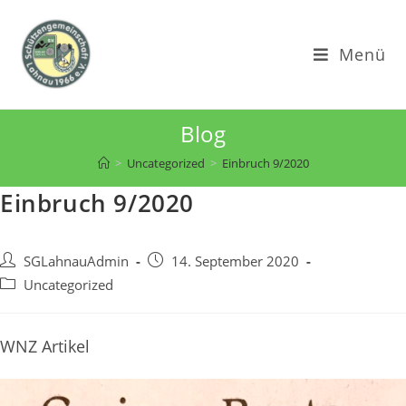
Zum
Inhalt
Menü
springen
Blog
>
Uncategorized
>
Einbruch 9/2020
Einbruch 9/2020
Beitrags-
Beitrag
SGLahnauAdmin
14. September 2020
Autor:
veröffentlicht:
Beitrags-
Uncategorized
Kategorie:
WNZ Artikel