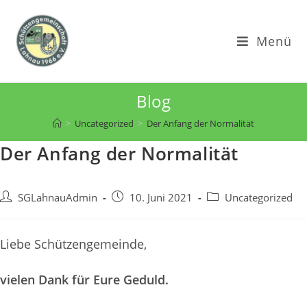
Zum
Inhalt
Menü
springen
Blog
>
Uncategorized
>
Der Anfang der Normalität
Der Anfang der Normalität
Beitrags-
Beitrag
Beitrags-
SGLahnauAdmin
10. Juni 2021
Uncategorized
Autor:
veröffentlicht:
Kategorie:
Liebe Schützengemeinde,
vielen Dank für Eure Geduld.