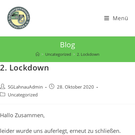
Zum
Inhalt
Menü
springen
Blog
>
Uncategorized
>
2. Lockdown
2. Lockdown
Beitrags-
Beitrag
SGLahnauAdmin
28. Oktober 2020
Autor:
veröffentlicht:
Beitrags-
Uncategorized
Kategorie:
Hallo Zusammen,
leider wurde uns auferlegt, erneut zu schließen.