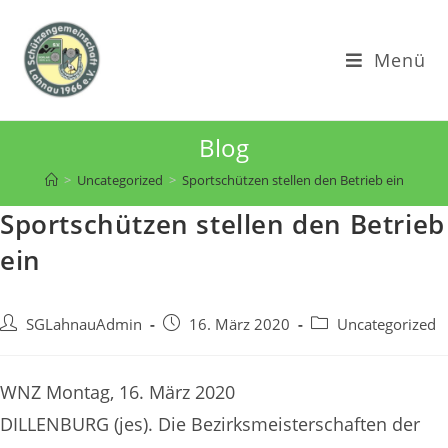
Zum
Inhalt
Menü
springen
Blog
>
Uncategorized
>
Sportschützen stellen den Betrieb ein
Sportschützen stellen den Betrieb
ein
Beitrags-
Beitrag
Beitrags-
SGLahnauAdmin
16. März 2020
Uncategorized
Autor:
veröffentlicht:
Kategorie:
WNZ Montag, 16. März 2020
DILLENBURG (jes). Die Bezirksmeisterschaften der